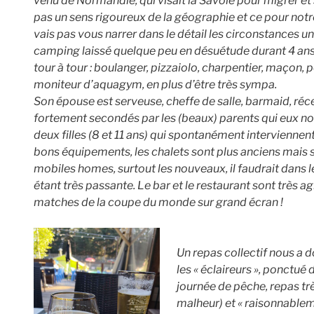
venu de Normandie, qui visait la Savoie pour migrer et
pas un sens rigoureux de la géographie et ce pour notre
vais pas vous narrer dans le détail les circonstances 
camping laissé quelque peu en désuétude durant 4 ans, 
tour à tour : boulanger, pizzaiolo, charpentier, maçon
moniteur d’aquagym, en plus d’être très sympa.
Son épouse est serveuse, cheffe de salle, barmaid, réce
fortement secondés par les (beaux) parents qui eux non
deux filles (8 et 11 ans) qui spontanément interviennent
bons équipements, les chalets sont plus anciens mais s
mobiles homes, surtout les nouveaux, il faudrait dans le
étant très passante. Le bar et le restaurant sont très ag
matches de la coupe du monde sur grand écran !
Un repas collectif nous a d
les « éclaireurs », ponctué
journée de pêche, repas trè
malheur) et « raisonnablem