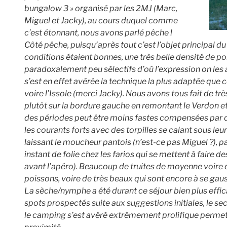
bungalow 3 » organisé par les 2MJ (Marc,
Miguel et Jacky), au cours duquel comme
c’est étonnant, nous avons parlé pêche !
Côté pêche, puisqu’après tout c’est l’objet principal du s
conditions étaient bonnes, une très belle densité de po
paradoxalement peu sélectifs d’où l’expression on les 
s’est en effet avérée la technique la plus adaptée que c
voire l’Issole (merci Jacky). Nous avons tous fait de très
plutôt sur la bordure gauche en remontant le Verdon et
des périodes peut être moins fastes compensées par des
les courants forts avec des torpilles se calant sous leu
laissant le moucheur pantois (n’est-ce pas Miguel ?), 
instant de folie chez les farios qui se mettent à faire 
avant l’apéro). Beaucoup de truites de moyenne voire d
poissons, voire de très beaux qui sont encore à se gauss
La sèche/nymphe a été durant ce séjour bien plus effic
spots prospectés suite aux suggestions initiales, le s
le camping s’est avéré extrêmement prolifique permetta