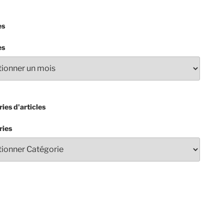
es
es
ies d'articles
ries