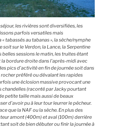
éjour, les rivières sont diversifiées, les
issons parfois versatiles mais
a « tabassés au tabanas », la sèche/nymphe
e soit sur le Verdon, la Lance, la Serpentine
 belles sessions le matin, les truites étant
 la bordure droite dans l’après-midi avec
 pics d’activité en fin de journée soit dans
r rocher préféré ou dévalant les rapides
parfois une éclosion massive provocant une
des chandelles (raconté par Jacky pourtant
e petite taille mais aussi de beaux
er d’avoir pu à leur tour leurrer le pêcheur.
ace que la NAF ou la sèche. En plus des
ecteur amont (400m) et aval (100m) derrière
nt soit de bien débuter ou finir la journée à