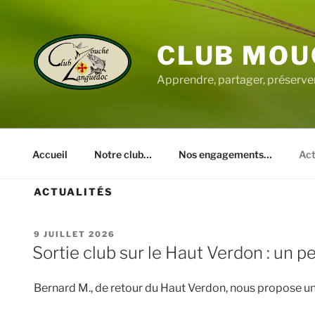
Aller
au
contenu
CLUB MOU
principal
Apprendre, partager, préserve
Accueil
Notre club…
Nos engagements…
Act
ACTUALITÉS
PUBLIÉ
9 JUILLET 2026
LE
Sortie club sur le Haut Verdon : un pe
Bernard M., de retour du Haut Verdon, nous propose un 