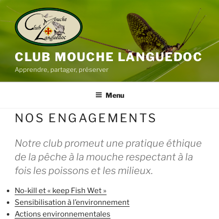
Aller
au
contenu
principal
CLUB MOUCHE LANGUEDOC
Apprendre, partager, préserver
Menu
NOS ENGAGEMENTS
Notre club promeut une pratique éthique
de la pêche à la mouche respectant à la
fois les poissons et les milieux.
No-kill et « keep Fish Wet »
Sensibilisation à l’environnement
Actions environnementales