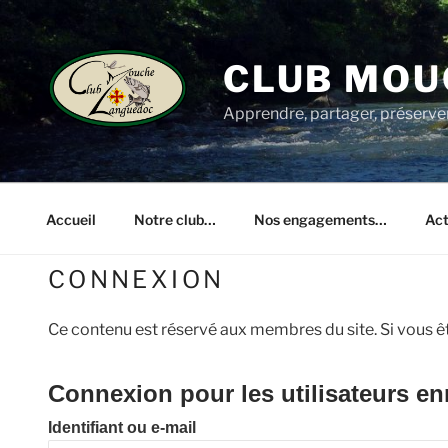
Aller
au
contenu
CLUB MOU
principal
Apprendre, partager, préserve
Accueil
Notre club…
Nos engagements…
Act
CONNEXION
Ce contenu est réservé aux membres du site. Si vous ête
Connexion pour les utilisateurs en
Identifiant ou e-mail