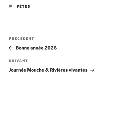
ÉTIQUETTES
FÊTES
Navigation
Article
PRÉCÉDENT
de
précédent
Bonne année 2026
l’article
Article
SUIVANT
suivant
Journée Mouche & Rivières vivantes