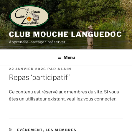
Aller
au
contenu
principal
CLUB MOUCHE LANGUEDOC
Apprendre, partager, préserver
Menu
PUBLIÉ
22 JANVIER 2026
PAR
ALAIN
LE
Repas ‘participatif’
Ce contenu est réservé aux membres du site. Si vous
êtes un utilisateur existant, veuillez vous connecter.
CATÉGORIES
EVÈNEMENT
,
LES MEMBRES