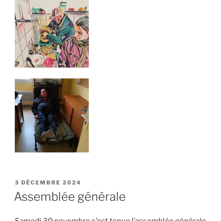
PUBLIÉ
3 DÉCEMBRE 2024
LE
Assemblée générale
Samedi 30 novembre s’est tenue l’assemblée générale