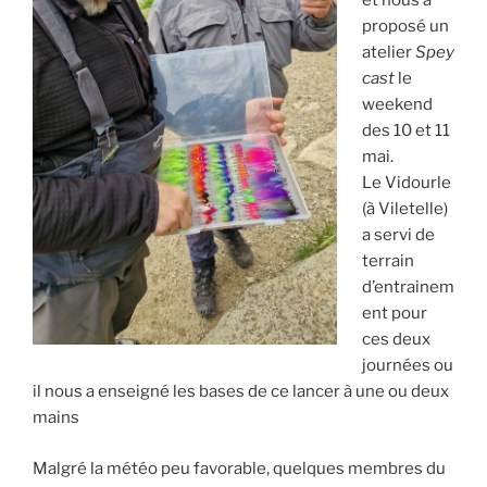
et nous a
proposé un
atelier
Spey
cast
le
weekend
des 10 et 11
mai.
Le Vidourle
(à Viletelle)
a servi de
terrain
d’entrainem
ent pour
ces deux
journées ou
il nous a enseigné les bases de ce lancer à une ou deux
mains
Malgré la météo peu favorable, quelques membres du