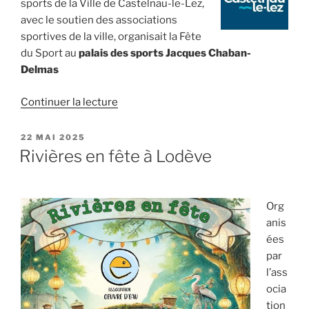
sports de la Ville de Castelnau-le-Lez,
avec le soutien des associations
sportives de la ville, organisait la Fête
du Sport au
palais des sports Jacques Chaban-
Delmas
de
Continuer la lecture
« Fête
du
PUBLIÉ
22 MAI 2025
LE
sport
Rivières en fête à Lodève
à
Castelnau-
Le-
Org
Lez »
anis
ées
par
l’ass
ocia
tion