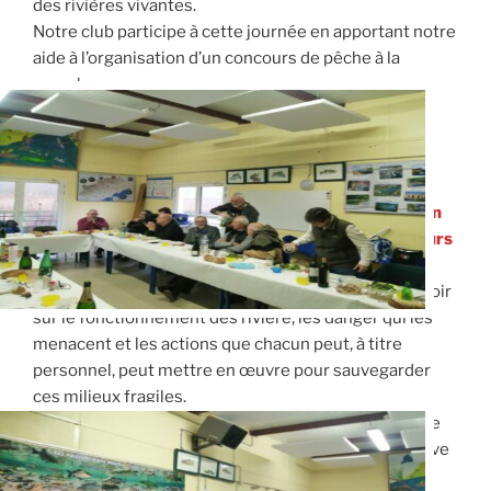
des rivières vivantes.
Notre club participe à cette journée en apportant notre
aide à l’organisation d’un concours de pêche à la
mouche
Au programme de cette journée :
Un concours de pêche à la mouche sur le no-kill en
seconde catégorie, ouvert à tous et toutes.
En raison
des conditions météorologiques prévues le concours
et l’initiation au lancer sont annulés.
Une conférence « La vie des rivières », pour tout savoir
sur le fonctionnement des rivière, les danger qui les
menacent et les actions que chacun peut, à titre
personnel, peut mettre en œuvre pour sauvegarder
ces milieux fragiles.
Projections de films sur la pêche à la mouche, dans le
cadre du « Rise Festival », au cinéma Lutéva de Lodève