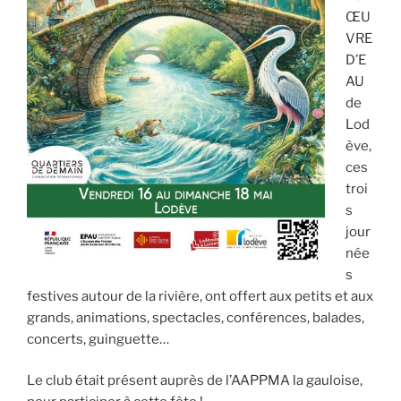
ŒU
VRE
D’E
AU
de
Lod
ève,
ces
troi
s
jour
née
s
festives autour de la rivière, ont offert aux petits et aux
grands, animations, spectacles, conférences, balades,
concerts, guinguette…
Le club était présent auprès de l’AAPPMA la gauloise,