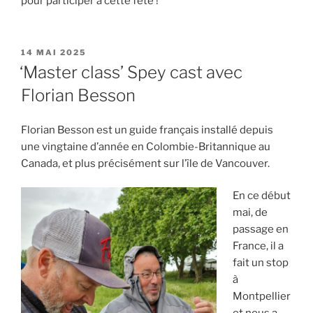
pour participer à cette fête !
PUBLIÉ
14 MAI 2025
LE
‘Master class’ Spey cast avec
Florian Besson
Florian Besson est un guide français installé depuis
une vingtaine d’année en Colombie-Britannique au
Canada, et plus précisément sur l’île de Vancouver.
En ce début
mai, de
passage en
France, il a
fait un stop
à
Montpellier