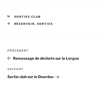
Préc
Suiv.
CATÉGORIES
SORTIES CLUB
ÉTIQUETTES
RÉSERVOIR
,
SORTIES
Navigation
Article
PRÉCÉDENT
de
précédent
Ramassage de déchets sur la Lergue
l’article
Article
SUIVANT
suivant
Sortie club sur le Dourdou