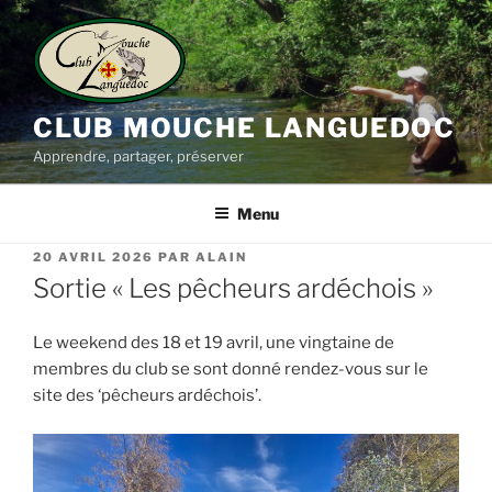
Aller
au
contenu
principal
CLUB MOUCHE LANGUEDOC
Apprendre, partager, préserver
Menu
PUBLIÉ
20 AVRIL 2026
PAR
ALAIN
LE
Sortie « Les pêcheurs ardéchois »
Le weekend des 18 et 19 avril, une vingtaine de
membres du club se sont donné rendez-vous sur le
site des ‘pêcheurs ardéchois’.