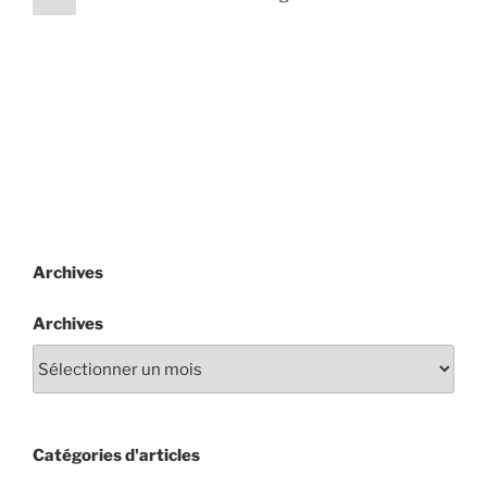
précédente
des
et
publications
8
décembre
2019 »
Archives
Archives
Catégories d'articles