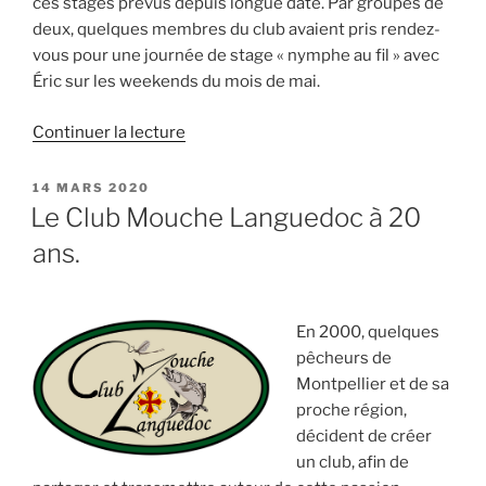
ces stages prévus depuis longue date. Par groupes de
deux, quelques membres du club avaient pris rendez-
vous pour une journée de stage « nymphe au fil » avec
Éric sur les weekends du mois de mai.
de
Continuer la lecture
« Stages
avec
PUBLIÉ
14 MARS 2020
LE
Eric
Le Club Mouche Languedoc à 20
Lelouvier »
ans.
En 2000, quelques
pêcheurs de
Montpellier et de sa
proche région,
décident de créer
un club, afin de