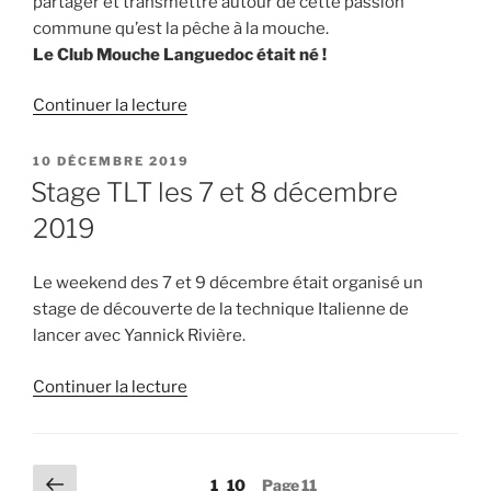
partager et transmettre autour de cette passion
commune qu’est la pêche à la mouche.
Le Club Mouche Languedoc était né !
de
Continuer la lecture
« Le
Club
PUBLIÉ
10 DÉCEMBRE 2019
LE
Mouche
Stage TLT les 7 et 8 décembre
Languedoc
2019
à
20
Le weekend des 7 et 9 décembre était organisé un
ans. »
stage de découverte de la technique Italienne de
lancer avec Yannick Rivière.
de
Continuer la lecture
« Stage
TLT
les
Pagination
Page
Page
Page
1
10
Page
11
7