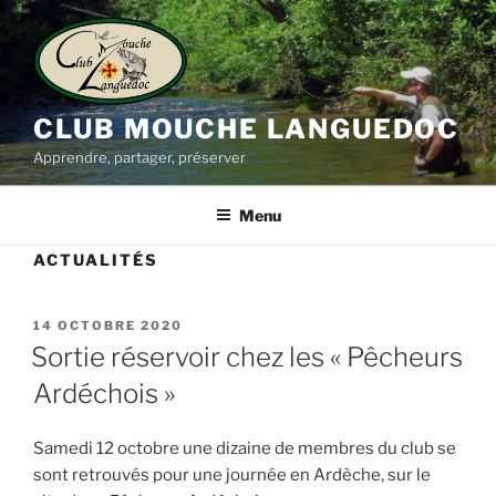
Aller
au
contenu
principal
CLUB MOUCHE LANGUEDOC
Apprendre, partager, préserver
Menu
ACTUALITÉS
PUBLIÉ
14 OCTOBRE 2020
LE
Sortie réservoir chez les « Pêcheurs
Ardéchois »
Samedi 12 octobre une dizaine de membres du club se
sont retrouvés pour une journée en Ardèche, sur le