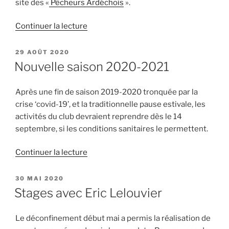
site des «
Pêcheurs Ardéchois
».
de
Continuer la lecture
« Sortie
réservoir
PUBLIÉ
29 AOÛT 2020
LE
chez
Nouvelle saison 2020-2021
les
«
Après une fin de saison 2019-2020 tronquée par la
Pêcheurs
crise ‘covid-19’, et la traditionnelle pause estivale, les
Ardéchois
activités du club devraient reprendre dès le 14
» »
septembre, si les conditions sanitaires le permettent.
de
Continuer la lecture
« Nouvelle
saison
PUBLIÉ
30 MAI 2020
LE
2020-
Stages avec Eric Lelouvier
2021 »
Le déconfinement début mai a permis la réalisation de