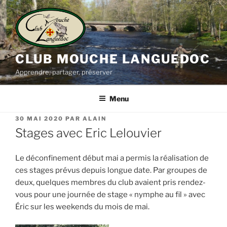
Aller
au
contenu
principal
CLUB MOUCHE LANGUEDOC
Apprendre, partager, préserver
Menu
PUBLIÉ
30 MAI 2020
PAR
ALAIN
LE
Stages avec Eric Lelouvier
Le déconfinement début mai a permis la réalisation de
ces stages prévus depuis longue date. Par groupes de
deux, quelques membres du club avaient pris rendez-
vous pour une journée de stage « nymphe au fil » avec
Éric sur les weekends du mois de mai.