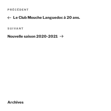
Navigation
Article
PRÉCÉDENT
de
précédent
Le Club Mouche Languedoc à 20 ans.
l’article
Article
SUIVANT
suivant
Nouvelle saison 2020-2021
Archives