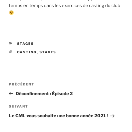
temps en temps dans les exercices de casting du club
CATÉGORIES
STAGES
ÉTIQUETTES
CASTING
,
STAGES
Navigation
Article
PRÉCÉDENT
de
précédent
Déconfinement : Épisode 2
l’article
Article
SUIVANT
suivant
Le CML vous souhaite une bonne année 2021 !