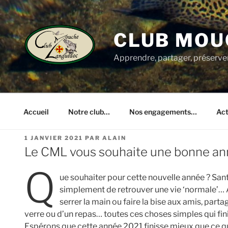
Aller
au
contenu
CLUB MOU
principal
Apprendre, partager, préserve
Accueil
Notre club…
Nos engagements…
Act
PUBLIÉ
1 JANVIER 2021
PAR
ALAIN
LE
Le CML vous souhaite une bonne an
Q
ue souhaiter pour cette nouvelle année ? Sant
simplement de retrouver une vie ‘normale’… Al
serrer la main ou faire la bise aux amis, par
verre ou d’un repas… toutes ces choses simples qui f
Espérons que cette année 2021 finisse mieux que ce q