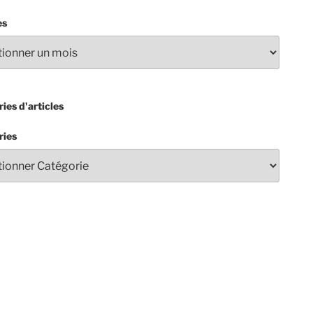
es
ies d'articles
ries