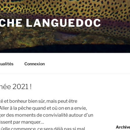
CHE LANGUEDOC
r
ualités
Connexion
née 2021 !
é et bonheur bien sûr, mais peut être
ler à la pêche quand et où on en a envie,
tager des moments de convivialité autour d’un
inissent par manquer…
Archiv
u’elle commence, ce sera déjà pas si mal…