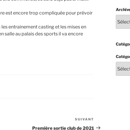
Archiv
taire est encore trop compliquée pour prévoir
 les entrainement casting et les mises en
en salle au palais des sports il va encore
Catégor
Catégo
SUIVANT
Article
suivant
Première sortie club de 2021