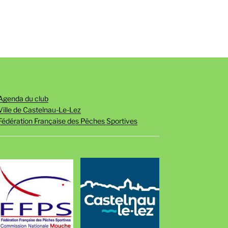
Agenda du club
Ville de Castelnau-Le-Lez
Fédération Française des Pêches Sportives