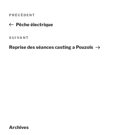
Navigation
Article
PRÉCÉDENT
de
précédent
Pêche électrique
l’article
Article
SUIVANT
suivant
Reprise des séances casting a Pouzols
Archives