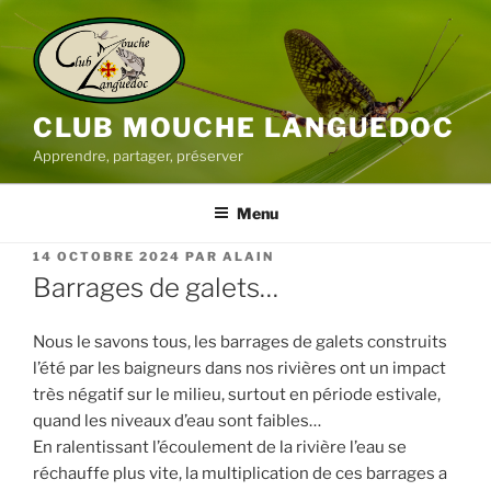
Aller
au
contenu
principal
CLUB MOUCHE LANGUEDOC
Apprendre, partager, préserver
Menu
PUBLIÉ
14 OCTOBRE 2024
PAR
ALAIN
LE
Barrages de galets…
Nous le savons tous, les barrages de galets construits
l’été par les baigneurs dans nos rivières ont un impact
très négatif sur le milieu, surtout en période estivale,
quand les niveaux d’eau sont faibles…
En ralentissant l’écoulement de la rivière l’eau se
réchauffe plus vite, la multiplication de ces barrages a