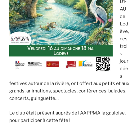
D’E
AU
de
Lod
ève,
ces
troi
s
jour
née
s
festives autour de la rivière, ont offert aux petits et aux
grands, animations, spectacles, conférences, balades,
concerts, guinguette…
Le club était présent auprès de l’AAPPMA la gauloise,
pour participer à cette fête !