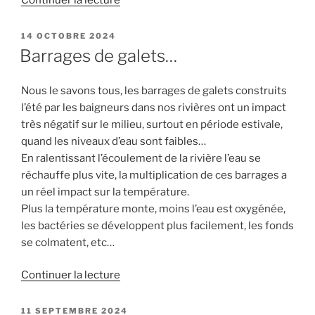
« J’aime
la
PUBLIÉ
14 OCTOBRE 2024
LE
nature
Barrages de galets…
propre »
Nous le savons tous, les barrages de galets construits
l’été par les baigneurs dans nos rivières ont un impact
très négatif sur le milieu, surtout en période estivale,
quand les niveaux d’eau sont faibles…
En ralentissant l’écoulement de la rivière l’eau se
réchauffe plus vite, la multiplication de ces barrages a
un réel impact sur la température.
Plus la température monte, moins l’eau est oxygénée,
les bactéries se développent plus facilement, les fonds
se colmatent, etc…
de
Continuer la lecture
« Barrages
de
PUBLIÉ
11 SEPTEMBRE 2024