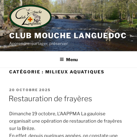
Aller
au
contenu
principal
CLUB MOUCHE LANGUEDOC
Apprendre, partager, préserver
Menu
CATÉGORIE :
MILIEUX AQUATIQUES
PUBLIÉ
20 OCTOBRE 2025
LE
Restauration de frayères
Dimanche 19 octobre, L’AAPPMA La gauloise
organisait une opération de restauration de frayères
sur la Brèze.
En effet, depuis quelques années, on constate une