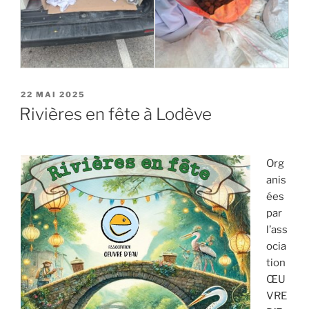
PUBLIÉ
22 MAI 2025
LE
Rivières en fête à Lodève
Org
anis
ées
par
l’ass
ocia
tion
ŒU
VRE