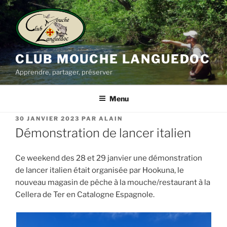
Aller
au
contenu
principal
CLUB MOUCHE LANGUEDOC
Apprendre, partager, préserver
Menu
PUBLIÉ
30 JANVIER 2023
PAR
ALAIN
LE
Démonstration de lancer italien
Ce weekend des 28 et 29 janvier une démonstration
de lancer italien était organisée par Hookuna, le
nouveau magasin de pêche à la mouche/restaurant à la
Cellera de Ter en Catalogne Espagnole.