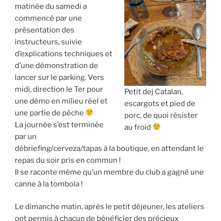
matinée du samedi a
commencé par une
présentation des
instructeurs, suivie
d’explications techniques et
d’une démonstration de
lancer sur le parking. Vers
midi, direction le Ter pour
Petit dej Catalan,
une démo en milieu réel et
escargots et pied de
une partie de pêche
porc, de quoi résister
La journée s’est terminée
au froid
par un
débriefing/cerveza/tapas à la boutique, en attendant le
repas du soir pris en commun !
Il se raconte même qu’un membre du club a gagné une
canne à la tombola !
Le dimanche matin, après le petit déjeuner, les ateliers
ont permis à chacun de bénéficier des précieux