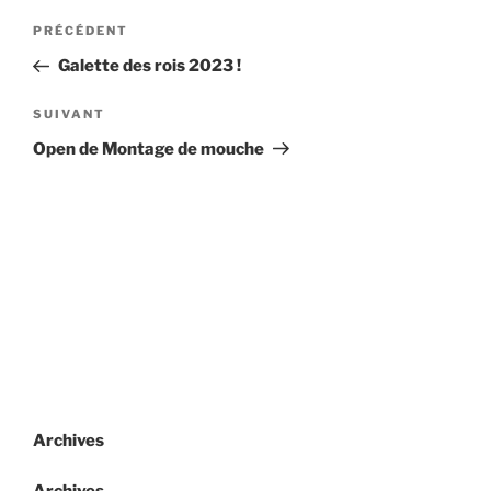
Navigation
Article
PRÉCÉDENT
de
précédent
Galette des rois 2023 !
l’article
Article
SUIVANT
suivant
Open de Montage de mouche
Archives