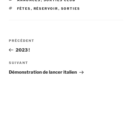
ÉTIQUETTES
FÊTES
,
RÉSERVOIR
,
SORTIES
Navigation
Article
PRÉCÉDENT
de
précédent
2023 !
l’article
Article
SUIVANT
suivant
Démonstration de lancer italien