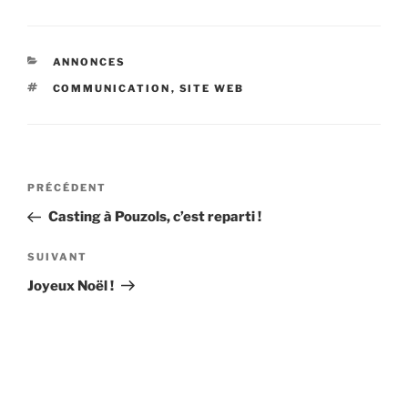
CATÉGORIES
ANNONCES
ÉTIQUETTES
COMMUNICATION
,
SITE WEB
Navigation
Article
PRÉCÉDENT
de
précédent
Casting à Pouzols, c’est reparti !
l’article
Article
SUIVANT
suivant
Joyeux Noël !