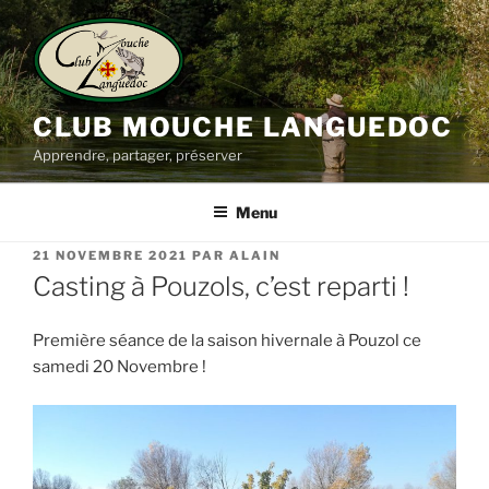
Aller
au
contenu
principal
CLUB MOUCHE LANGUEDOC
Apprendre, partager, préserver
Menu
PUBLIÉ
21 NOVEMBRE 2021
PAR
ALAIN
LE
Casting à Pouzols, c’est reparti !
Première séance de la saison hivernale à Pouzol ce
samedi 20 Novembre !