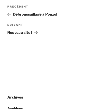
Navigation
Article
PRÉCÉDENT
de
précédent
Débroussaillage à Pouzol
l’article
Article
SUIVANT
suivant
Nouveau site !
Archives
Archives