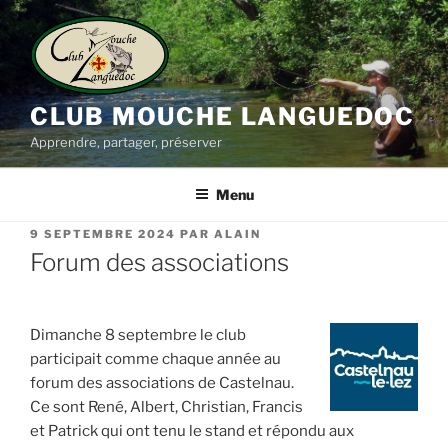
Aller
au
contenu
principal
CLUB MOUCHE LANGUEDOC
Apprendre, partager, préserver
Menu
PUBLIÉ
9 SEPTEMBRE 2024
PAR
ALAIN
LE
Forum des associations
Dimanche 8 septembre le club
participait comme chaque année au
forum des associations de Castelnau.
Ce sont René, Albert, Christian, Francis
et Patrick qui ont tenu le stand et répondu aux