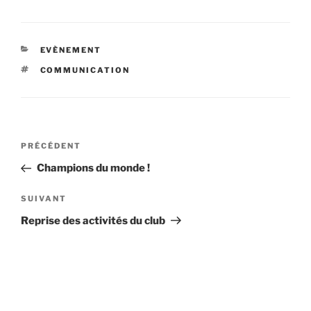
CATÉGORIES
EVÈNEMENT
ÉTIQUETTES
COMMUNICATION
Navigation
Article
PRÉCÉDENT
de
précédent
Champions du monde !
l’article
Article
SUIVANT
suivant
Reprise des activités du club