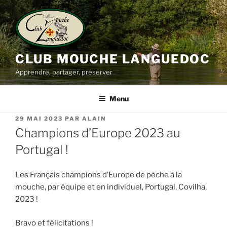
Aller
au
contenu
principal
CLUB MOUCHE LANGUEDOC
Apprendre, partager, préserver
Menu
PUBLIÉ
29 MAI 2023
PAR
ALAIN
LE
Champions d’Europe 2023 au
Portugal !
Les Français champions d’Europe de pêche à la
mouche, par équipe et en individuel, Portugal, Covilha,
2023 !
Bravo et félicitations !