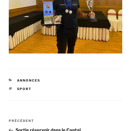
CATÉGORIES
ANNONCES
ÉTIQUETTES
SPORT
Navigation
Article
PRÉCÉDENT
de
précédent
Sortie réservoir dans le Cantal