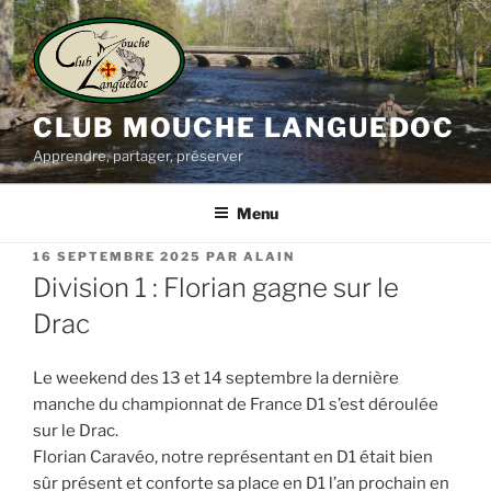
Aller
au
contenu
principal
CLUB MOUCHE LANGUEDOC
Apprendre, partager, préserver
Menu
PUBLIÉ
16 SEPTEMBRE 2025
PAR
ALAIN
LE
Division 1 : Florian gagne sur le
Drac
Le weekend des 13 et 14 septembre la dernière
manche du championnat de France D1 s’est déroulée
sur le Drac.
Florian Caravéo, notre représentant en D1 était bien
sûr présent et conforte sa place en D1 l’an prochain en