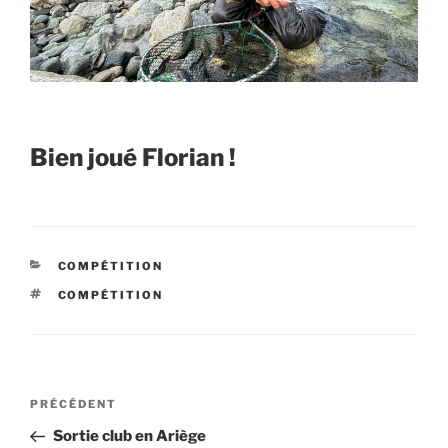
Bien joué Florian !
CATÉGORIES
COMPÉTITION
ÉTIQUETTES
COMPÉTITION
Navigation
Article
PRÉCÉDENT
de
précédent
Sortie club en Ariège