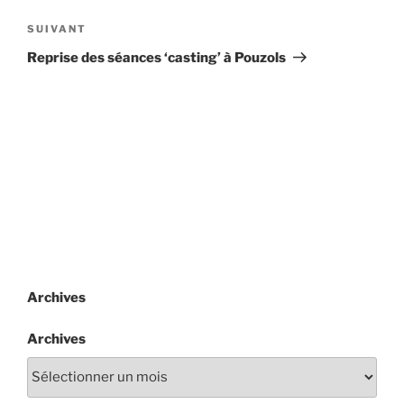
l’article
Article
SUIVANT
suivant
Reprise des séances ‘casting’ à Pouzols
Archives
Archives