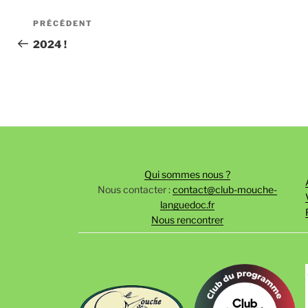
Navigation
Article
PRÉCÉDENT
de
précédent
2024 !
l’article
Qui sommes nous ?
Nous contacter :
contact@club-mouche-
languedoc.fr
Nous rencontrer