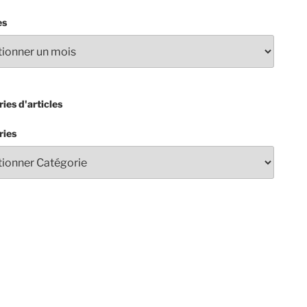
es
ies d'articles
ries