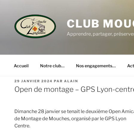
Aller
au
contenu
CLUB MOU
principal
Apprendre, partager, préserve
Accueil
Notre club…
Nos engagements…
Act
PUBLIÉ
29 JANVIER 2024
PAR
ALAIN
LE
Open de montage – GPS Lyon-centr
Dimanche 28 janvier se tenait le deuxième Open Amic
de Montage de Mouches, organisé par le GPS Lyon
Centre.