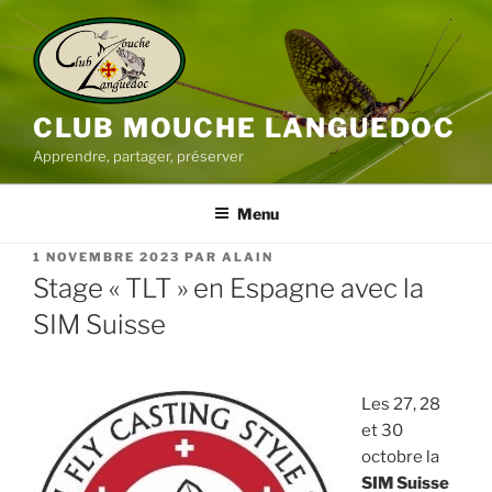
Aller
au
contenu
principal
CLUB MOUCHE LANGUEDOC
Apprendre, partager, préserver
Menu
PUBLIÉ
1 NOVEMBRE 2023
PAR
ALAIN
LE
Stage « TLT » en Espagne avec la
SIM Suisse
Les 27, 28
et 30
octobre la
SIM Suisse