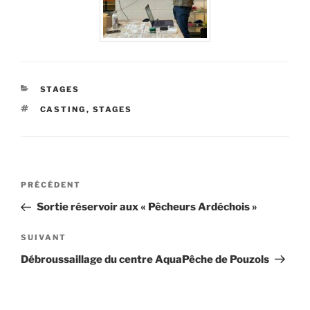
CATÉGORIES
STAGES
ÉTIQUETTES
CASTING
,
STAGES
Navigation
Article
PRÉCÉDENT
de
précédent
Sortie réservoir aux « Pêcheurs Ardéchois »
l’article
Article
SUIVANT
suivant
Débroussaillage du centre AquaPêche de Pouzols