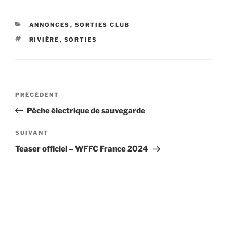
CATÉGORIES
ANNONCES
,
SORTIES CLUB
ÉTIQUETTES
RIVIÈRE
,
SORTIES
Navigation
Article
PRÉCÉDENT
de
précédent
Pêche électrique de sauvegarde
l’article
Article
SUIVANT
suivant
Teaser officiel – WFFC France 2024