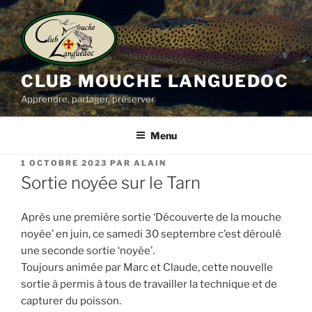
Aller
au
contenu
principal
CLUB MOUCHE LANGUEDOC
Apprendre, partager, préserver
Menu
PUBLIÉ
1 OCTOBRE 2023
PAR
ALAIN
LE
Sortie noyée sur le Tarn
Après une première sortie ‘Découverte de la mouche
noyée’ en juin, ce samedi 30 septembre c’est déroulé
une seconde sortie ‘noyée’.
Toujours animée par Marc et Claude, cette nouvelle
sortie à permis à tous de travailler la technique et de
capturer du poisson.