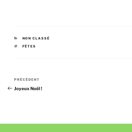
CATÉGORIES
NON CLASSÉ
ÉTIQUETTES
FÊTES
Navigation
Article
PRÉCÉDENT
de
précédent
Joyeux Noël !
l’article