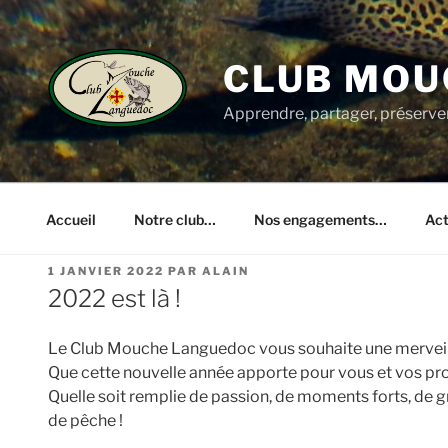
Aller
au
contenu
CLUB MOU
principal
Apprendre, partager, préserve
Accueil
Notre club…
Nos engagements…
Act
PUBLIÉ
1 JANVIER 2022
PAR
ALAIN
LE
2022 est là !
Le Club Mouche Languedoc vous souhaite une merveil
Que cette nouvelle année apporte pour vous et vos proc
Quelle soit remplie de passion, de moments forts, de gr
de pêche !