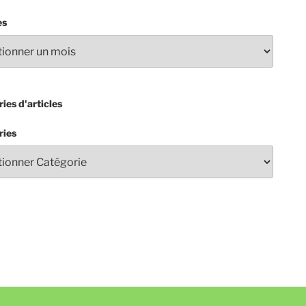
es
ies d'articles
ries