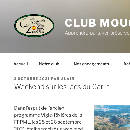
Aller
au
contenu
CLUB MOU
principal
Apprendre, partager, préserve
Accueil
Notre club…
Nos engagements…
Act
PUBLIÉ
2 OCTOBRE 2021
PAR
ALAIN
LE
Weekend sur les lacs du Carlit
Dans l’esprit de l’ancien
programme Vigie-Rivières de la
FFPML, les 25 et 26 septembre
2021, était organisé un weekend