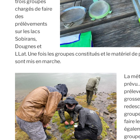
trois groupes
chargés de faire
des
prélèvements
sur les lacs
Sobirans,
Dougnes et
LLat. Une fois les groupes constitués et le matériel de
sont mis en marche.
La mét
prévu…
prélev
grosse 
redesce
groupe
faire l
égalem
groupe 