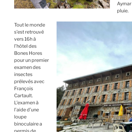
Aymar 
pluie.
Tout le monde
s’est retrouvé
vers 16h à
l’hôtel des
Bones Hores
pour un premier
examen des
insectes
prélevés avec
François
Cartault.
L’examen à
l’aide d’une
loupe
binoculaire a
permis de