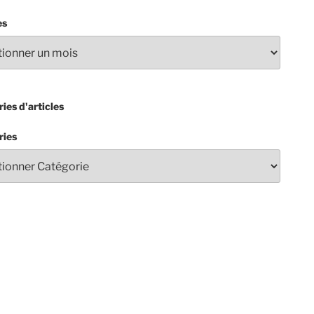
es
ies d'articles
ries