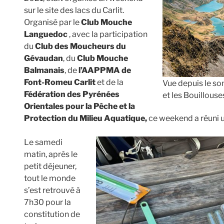
sur le site des lacs du Carlit.
Organisé par le
Club Mouche
Languedoc
, avec la participation
du
Club des Moucheurs du
Gévaudan
, du
Club Mouche
Balmanais
, de
l’AAPPMA de
Font-Romeu Carlit
et de la
Vue depuis le so
Fédération des Pyrénées
et les Bouillouse
Orientales pour la Pêche et la
Protection du Milieu Aquatique,
ce weekend a réuni 
Le samedi
matin, après le
petit déjeuner,
tout le monde
s’est retrouvé à
7h30 pour la
constitution de