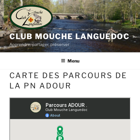
Aller
au
contenu
principal
CLUB MOUCHE LANGUEDOC
Apprendre, partager, préserver
Menu
CARTE DES PARCOURS DE
LA PN ADOUR