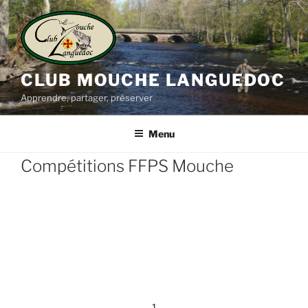
Aller
au
contenu
principal
CLUB MOUCHE LANGUEDOC
Apprendre, partager, préserver
Menu
Compétitions FFPS Mouche