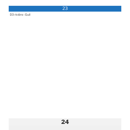
23
D3 rivière : Guil
24