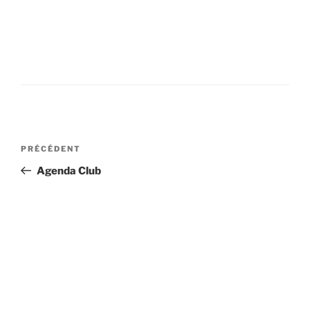
Navigation
Article
PRÉCÉDENT
de
précédent
Agenda Club
l’article