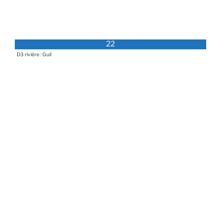
22
D3 rivière : Guil